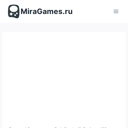
Перейти
к
MiraGames.ru
содержимому