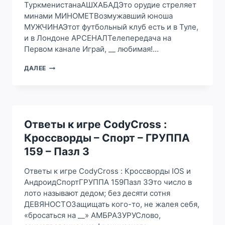
ТуркменистанаАШХАБАДЭто орудие стреляет
минами МИНОМЕТВозмужавший юноша
МУЖЧИНАЭтот футбольный клуб есть и в Туле,
и в Лондоне АРСЕНАЛТелепередача на
Первом канале Играй, __ любимая!…
ОТВЕТЫ
ДАЛЕЕ
К
ИГРЕ
CODYCROSS
:
КРОССВОРДЫ
–
Ответы к игре CodyCross :
СПОРТ
Кроссворды – Спорт – ГРУППА
–
ГРУППА
159 – Пазл 3
159
–
Ответы к игре CodyCross : Кроссворды IOS и
ПАЗЛ
АндроидСпортГРУППА 159Пазл 3Это число в
2
лото называют дедом; без десяти сотня
ДЕВЯНОСТОЗащищать кого-то, не жалея себя,
«бросаться на __» АМБРАЗУРУСлово,