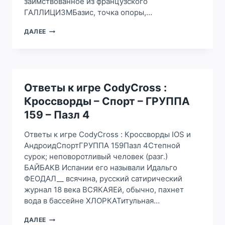
заимствованное из французского
ГАЛЛИЦИЗМБазис, точка опоры,…
ОТВЕТЫ
ДАЛЕЕ
К
ИГРЕ
CODYCROSS
:
КРОССВОРДЫ
–
Ответы к игре CodyCross :
СПОРТ
Кроссворды – Спорт – ГРУППА
–
ГРУППА
159 – Пазл 4
159
–
Ответы к игре CodyCross : Кроссворды IOS и
ПАЗЛ
АндроидСпортГРУППА 159Пазл 4Степной
3
сурок; неповоротливый человек (разг.)
БАЙБАКВ Испании его называли Идальго
ФЕОДАЛ__ всячина, русский сатирический
журнал 18 века ВСЯКАЯЕй, обычно, пахнет
вода в бассейне ХЛОРКАТитульная…
ОТВЕТЫ
ДАЛЕЕ