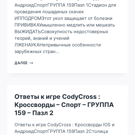
АндроидСпортГРУППА 159Пазл 1Стадион для
проведения лошадиных скачек
ИППОДРОМЭтот укол защищает от болезни
ПРИВИВКАУмышленно медлить или мешкать
ВЫЖИДАТЬСовокупность недостоверных
теорий, знаний и учений
ЛЖЕНАУКАНепривычные особенности
зарубежных стран…
ОТВЕТЫ
ДАЛЕЕ
К
ИГРЕ
CODYCROSS
:
КРОССВОРДЫ
–
Ответы к игре CodyCross :
СПОРТ
Кроссворды – Спорт – ГРУППА
–
ГРУППА
159 – Пазл 2
159
–
Ответы к игре CodyCross : Кроссворды IOS и
ПАЗЛ
АндроидСпортГРУППА 159Пазл 2Столица
1