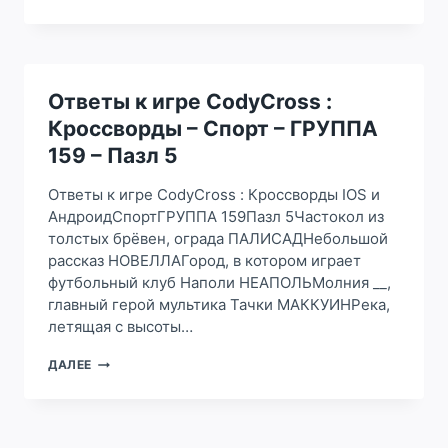
К
ИГРЕ
CODYCROSS
:
КРОССВОРДЫ
–
Ответы к игре CodyCross :
СПОРТ
Кроссворды – Спорт – ГРУППА
–
ГРУППА
159 – Пазл 5
159
–
Ответы к игре CodyCross : Кроссворды IOS и
ПАЗЛ
АндроидСпортГРУППА 159Пазл 5Частокол из
4
толстых брёвен, ограда ПАЛИСАДНебольшой
рассказ НОВЕЛЛАГород, в котором играет
футбольный клуб Наполи НЕАПОЛЬМолния __,
главный герой мультика Тачки МАККУИНРека,
летящая с высоты…
ОТВЕТЫ
ДАЛЕЕ
К
ИГРЕ
CODYCROSS
: