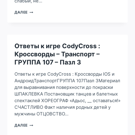
слабый, не…
ОТВЕТЫ
ДАЛЕЕ
К
ИГРЕ
CODYCROSS
:
КРОССВОРДЫ
–
Ответы к игре CodyCross :
ТРАНСПОРТ
Кроссворды – Транспорт –
–
ГРУППА
ГРУППА 107 – Пазл 3
107
–
Ответы к игре CodyCross : Кроссворды IOS и
ПАЗЛ
АндроидТранспортГРУППА 107Пазл 3Материал
2
для выравнивания поверхности до покраски
ШПАКЛЕВКА Постановщик танцев и балетных
спектаклей ХОРЕОГРАФ «Адьос, __ оставаться!»
СЧАСТЛИВО Факт наличия родных детей у
мужчины ОТЦОВСТВО…
ОТВЕТЫ
ДАЛЕЕ
К