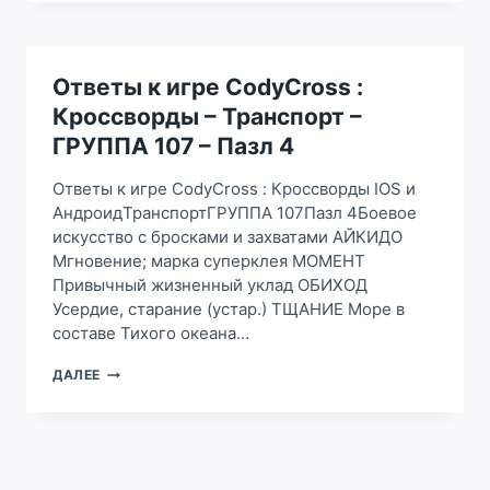
ИГРЕ
CODYCROSS
:
КРОССВОРДЫ
–
Ответы к игре CodyCross :
ТРАНСПОРТ
Кроссворды – Транспорт –
–
ГРУППА
ГРУППА 107 – Пазл 4
107
–
Ответы к игре CodyCross : Кроссворды IOS и
ПАЗЛ
АндроидТранспортГРУППА 107Пазл 4Боевое
3
искусство с бросками и захватами АЙКИДО
Мгновение; марка суперклея МОМЕНТ
Привычный жизненный уклад ОБИХОД
Усердие, старание (устар.) ТЩАНИЕ Море в
составе Тихого океана…
ОТВЕТЫ
ДАЛЕЕ
К
ИГРЕ
CODYCROSS
:
КРОССВОРДЫ
–