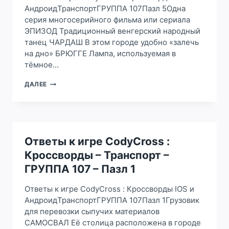
АндроидТранспортГРУППА 107Пазл 5Одна
серия многосерийного фильма или сериала
ЭПИЗОД Традиционный венгерский народный
танец ЧАРДАШ В этом городе удобно «залечь
на дно» БРЮГГЕ Лампа, используемая в
тёмное…
ОТВЕТЫ
ДАЛЕЕ
К
ИГРЕ
CODYCROSS
:
КРОССВОРДЫ
–
Ответы к игре CodyCross :
ТРАНСПОРТ
Кроссворды – Транспорт –
–
ГРУППА
ГРУППА 107 – Пазл 1
107
–
Ответы к игре CodyCross : Кроссворды IOS и
ПАЗЛ
АндроидТранспортГРУППА 107Пазл 1Грузовик
5
для перевозки сыпучих материалов
САМОСВАЛ Её столица расположена в городе