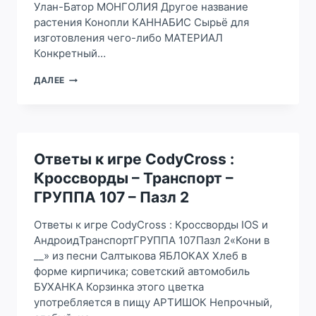
Улан-Батор МОНГОЛИЯ Другое название
растения Конопли КАННАБИС Сырьё для
изготовления чего-либо МАТЕРИАЛ
Конкретный…
ОТВЕТЫ
ДАЛЕЕ
К
ИГРЕ
CODYCROSS
:
КРОССВОРДЫ
–
Ответы к игре CodyCross :
ТРАНСПОРТ
Кроссворды – Транспорт –
–
ГРУППА
ГРУППА 107 – Пазл 2
107
–
Ответы к игре CodyCross : Кроссворды IOS и
ПАЗЛ
АндроидТранспортГРУППА 107Пазл 2«Кони в
1
__» из песни Салтыкова ЯБЛОКАХ Хлеб в
форме кирпичика; советский автомобиль
БУХАНКА Корзинка этого цветка
употребляется в пищу АРТИШОК Непрочный,