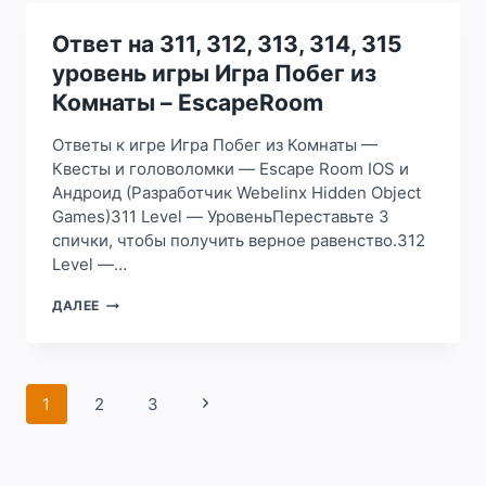
309,
310
Ответ на 311, 312, 313, 314, 315
УРОВЕНЬ
уровень игры Игра Побег из
ИГРЫ
ИГРА
Комнаты – EscapeRoom
ПОБЕГ
ИЗ
Ответы к игре Игра Побег из Комнаты —
КОМНАТЫ
Квесты и головоломки — Escape Room IOS и
–
Андроид (Разработчик Webelinx Hidden Object
ESCAPEROOM
Games)311 Level — УровеньПереставьте 3
спички, чтобы получить верное равенство.312
Level —…
ОТВЕТ
ДАЛЕЕ
НА
311,
312,
313,
Навигация
314,
1
2
3
Следующая
315
по
страница
УРОВЕНЬ
страницам
ИГРЫ
ИГРА