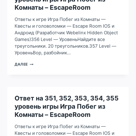
ИГРА
Комнаты – EscapeRoom
ПОБЕГ
ИЗ
Ответы к игре Игра Побег из Комнаты —
КОМНАТЫ
Квесты и головоломки — Escape Room IOS и
–
Андроид (Разработчик Webelinx Hidden Object
ESCAPEROOM
Games)356 Level — УровеньНайдите все
треугольники. 20 треугольников.357 Level —
УровеньВор, разбойник…
ОТВЕТ
ДАЛЕЕ
НА
356,
357,
358,
359,
360
Ответ на 351, 352, 353, 354, 355
УРОВЕНЬ
уровень игры Игра Побег из
ИГРЫ
ИГРА
Комнаты – EscapeRoom
ПОБЕГ
ИЗ
Ответы к игре Игра Побег из Комнаты —
КОМНАТЫ
Квесты и головоломки — Escape Room IOS и
–