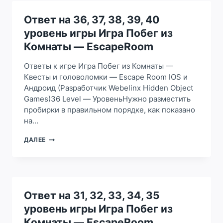
44,
45
Ответ на 36, 37, 38, 39, 40
УРОВЕНЬ
уровень игры Игра Побег из
ИГРЫ
ИГРА
Комнаты — EscapeRoom
ПОБЕГ
ИЗ
Ответы к игре Игра Побег из Комнаты —
КОМНАТЫ
Квесты и головоломки — Escape Room IOS и
—
Андроид (Разработчик Webelinx Hidden Object
ESCAPEROOM
Games)36 Level — УровеньНужно разместить
пробирки в правильном порядке, как показано
на…
ОТВЕТ
ДАЛЕЕ
НА
36,
37,
38,
39,
40
Ответ на 31, 32, 33, 34, 35
УРОВЕНЬ
уровень игры Игра Побег из
ИГРЫ
ИГРА
Комнаты — EscapeRoom