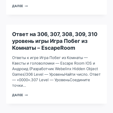
ОТВЕТ
ДАЛЕЕ
НА
301,
302,
303,
304,
305
Ответ на 306, 307, 308, 309, 310
УРОВЕНЬ
уровень игры Игра Побег из
ИГРЫ
ИГРА
Комнаты – EscapeRoom
ПОБЕГ
ИЗ
Ответы к игре Игра Побег из Комнаты —
КОМНАТЫ
Квесты и головоломки — Escape Room IOS и
–
Андроид (Разработчик Webelinx Hidden Object
ESCAPEROOM
Games)306 Level — УровеньНайти число. Ответ
— «0000».307 Level — УровеньСоедините
точки…
ОТВЕТ
ДАЛЕЕ
НА
306,
307,
308,