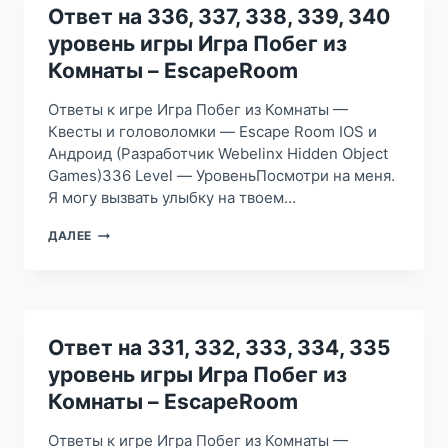
345
Ответ на 336, 337, 338, 339, 340
УРОВЕНЬ
уровень игры Игра Побег из
ИГРЫ
ИГРА
Комнаты – EscapeRoom
ПОБЕГ
ИЗ
Ответы к игре Игра Побег из Комнаты —
КОМНАТЫ
Квесты и головоломки — Escape Room IOS и
–
Андроид (Разработчик Webelinx Hidden Object
ESCAPEROOM
Games)336 Level — УровеньПосмотри на меня.
Я могу вызвать улыбку на твоем…
ОТВЕТ
ДАЛЕЕ
НА
336,
337,
338,
339,
340
Ответ на 331, 332, 333, 334, 335
УРОВЕНЬ
уровень игры Игра Побег из
ИГРЫ
ИГРА
Комнаты – EscapeRoom
ПОБЕГ
ИЗ
Ответы к игре Игра Побег из Комнаты —