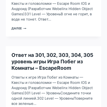
КОМНАТЫ
Квесты и головоломки — Escape Room IOS и
–
Андроид (Разработчик Webelinx Hidden Object
ESCAPEROOM
Games)331 Level — УровеньВ огне не горит, в
воде не тонет. Ответ…
ОТВЕТ
ДАЛЕЕ
НА
331,
332,
333,
334,
335
Ответ на 301, 302, 303, 304, 305
УРОВЕНЬ
уровень игры Игра Побег из
ИГРЫ
ИГРА
Комнаты – EscapeRoom
ПОБЕГ
ИЗ
Ответы к игре Игра Побег из Комнаты —
КОМНАТЫ
Квесты и головоломки — Escape Room IOS и
–
Андроид (Разработчик Webelinx Hidden Object
ESCAPEROOM
Games)301 Level — УровеньСоедините точки
одной линией.302 Level — УровеньПоверните
все зеленые…