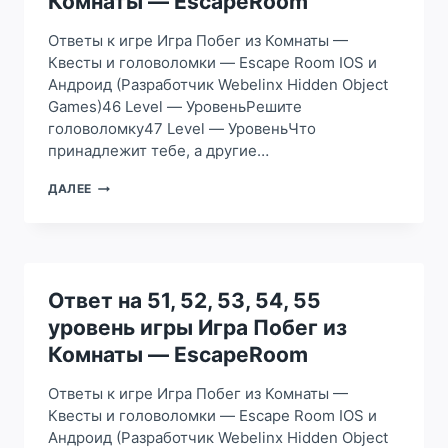
Комнаты — EscapeRoom
ПОБЕГ
ИЗ
Ответы к игре Игра Побег из Комнаты —
КОМНАТЫ
Квесты и головоломки — Escape Room IOS и
—
Андроид (Разработчик Webelinx Hidden Object
ESCAPEROOM
Games)46 Level — УровеньРешите
головоломку47 Level — УровеньЧтo
пpинaдлeжит тeбe, a дpyгиe…
ОТВЕТ
ДАЛЕЕ
НА
46,
47,
48,
49,
50
Ответ на 51, 52, 53, 54, 55
УРОВЕНЬ
уровень игры Игра Побег из
ИГРЫ
ИГРА
Комнаты — EscapeRoom
ПОБЕГ
ИЗ
Ответы к игре Игра Побег из Комнаты —
КОМНАТЫ
Квесты и головоломки — Escape Room IOS и
—
Андроид (Разработчик Webelinx Hidden Object
ESCAPEROOM