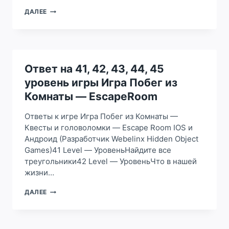
ОТВЕТ
ДАЛЕЕ
НА
81,
82,
83,
84,
85
Ответ на 41, 42, 43, 44, 45
УРОВЕНЬ
уровень игры Игра Побег из
ИГРЫ
ИГРА
Комнаты — EscapeRoom
ПОБЕГ
ИЗ
Ответы к игре Игра Побег из Комнаты —
КОМНАТЫ
Квесты и головоломки — Escape Room IOS и
–
Андроид (Разработчик Webelinx Hidden Object
ESCAPEROOM
Games)41 Level — УровеньНайдите все
треугольники42 Level — УровеньЧто в нашей
жизни…
ОТВЕТ
ДАЛЕЕ
НА
41,
42,
43,