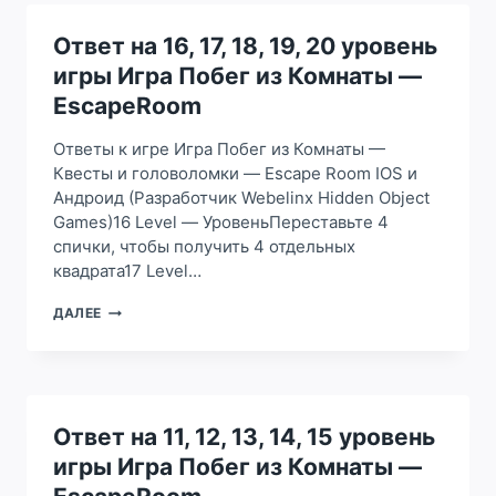
24,
25
Ответ на 16, 17, 18, 19, 20 уровень
УРОВЕНЬ
игры Игра Побег из Комнаты —
ИГРЫ
ИГРА
EscapeRoom
ПОБЕГ
ИЗ
Ответы к игре Игра Побег из Комнаты —
КОМНАТЫ
Квесты и головоломки — Escape Room IOS и
—
Андроид (Разработчик Webelinx Hidden Object
ESCAPEROOM
Games)16 Level — УровеньПереставьте 4
спички, чтобы получить 4 отдельных
квадрата17 Level…
ОТВЕТ
ДАЛЕЕ
НА
16,
17,
18,
19,
20
Ответ на 11, 12, 13, 14, 15 уровень
УРОВЕНЬ
игры Игра Побег из Комнаты —
ИГРЫ
ИГРА