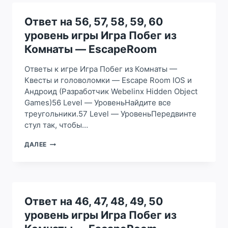
89,
90
Ответ на 56, 57, 58, 59, 60
УРОВЕНЬ
уровень игры Игра Побег из
ИГРЫ
ИГРА
Комнаты — EscapeRoom
ПОБЕГ
ИЗ
Ответы к игре Игра Побег из Комнаты —
КОМНАТЫ
Квесты и головоломки — Escape Room IOS и
–
Андроид (Разработчик Webelinx Hidden Object
ESCAPEROOM
Games)56 Level — УровеньНайдите все
треугольники.57 Level — УровеньПередвинте
стул так, чтобы…
ОТВЕТ
ДАЛЕЕ
НА
56,
57,
58,
59,
60
Ответ на 46, 47, 48, 49, 50
УРОВЕНЬ
уровень игры Игра Побег из
ИГРЫ
ИГРА