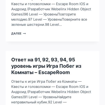
Квесты и головоломки — Escape Room IOS и
Андроид (Разработчик Webelinx Hidden Object
Games)96 Level — УровеньПовторите
мелодию.97 Level — УровеньПоверните все
зеленые шестерни.98 Level…
ОТВЕТ
ДАЛЕЕ
НА
96,
97,
98,
99,
100
Ответ на 91, 92, 93, 94, 95
УРОВЕНЬ
уровень игры Игра Побег из
ИГРЫ
ИГРА
Комнаты – EscapeRoom
ПОБЕГ
ИЗ
Ответы к игре Игра Побег из Комнаты —
КОМНАТЫ
Квесты и головоломки — Escape Room IOS и
–
Андроид (Разработчик Webelinx Hidden Object
ESCAPEROOM
Games)91 Level — УровеньНайдите
неправильный кубик.92 Level —