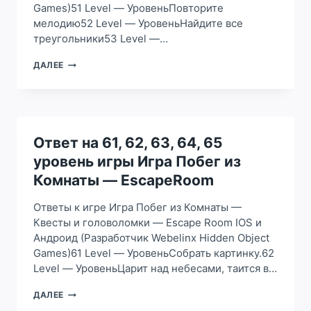
Games)51 Level — УровеньПовторите
мелодию52 Level — УровеньНайдите все
треугольники53 Level —…
ОТВЕТ
ДАЛЕЕ
НА
51,
52,
53,
54,
55
Ответ на 61, 62, 63, 64, 65
УРОВЕНЬ
уровень игры Игра Побег из
ИГРЫ
ИГРА
Комнаты — EscapeRoom
ПОБЕГ
ИЗ
Ответы к игре Игра Побег из Комнаты —
КОМНАТЫ
Квесты и головоломки — Escape Room IOS и
—
Андроид (Разработчик Webelinx Hidden Object
ESCAPEROOM
Games)61 Level — УровеньСобрать картинку.62
Level — УровеньЦарит над небесами, таится в…
ОТВЕТ
ДАЛЕЕ
НА