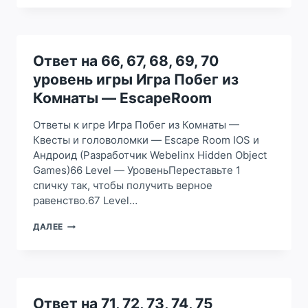
61,
62,
63,
64,
65
Ответ на 66, 67, 68, 69, 70
УРОВЕНЬ
уровень игры Игра Побег из
ИГРЫ
ИГРА
Комнаты — EscapeRoom
ПОБЕГ
ИЗ
Ответы к игре Игра Побег из Комнаты —
КОМНАТЫ
Квесты и головоломки — Escape Room IOS и
—
Андроид (Разработчик Webelinx Hidden Object
ESCAPEROOM
Games)66 Level — УровеньПереставьте 1
спичку так, чтобы получить верное
равенство.67 Level…
ОТВЕТ
ДАЛЕЕ
НА
66,
67,
68,
69,
70
Ответ на 71, 72, 73, 74, 75