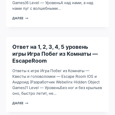
Games)6 Level — УровеньА над нами, а над
нами луг с волшебными…
ОТВЕТ
ДАЛЕЕ
НА
6,
7,
8,
9,
10
Ответ на 1, 2, 3, 4, 5 уровень
УРОВЕНЬ
игры Игра Побег из Комнаты —
ИГРЫ
ИГРА
EscapeRoom
ПОБЕГ
ИЗ
Ответы к игре Игра Побег из Комнаты —
КОМНАТЫ
Квесты и головоломки — Escape Room IOS и
—
Андроид (Разработчик Webelinx Hidden Object
ESCAPEROOM
Games)1 Level — УровеньБез ног и без крыльев
оно, быстро летит, не…
ОТВЕТ
ДАЛЕЕ
НА
1,