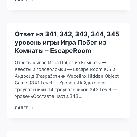
НА
346,
347,
348,
349,
350
Ответ на 341, 342, 343, 344, 345
УРОВЕНЬ
уровень игры Игра Побег из
ИГРЫ
ИГРА
Комнаты – EscapeRoom
ПОБЕГ
ИЗ
Ответы к игре Игра Побег из Комнаты —
КОМНАТЫ
Квесты и головоломки — Escape Room IOS и
–
Андроид (Разработчик Webelinx Hidden Object
ESCAPEROOM
Games)341 Level — УровеньНайдите все
треугольники. 14 треугольников.342 Level —
УровеньСоставте части.343…
ОТВЕТ
ДАЛЕЕ
НА
341,
342,
343,
344,