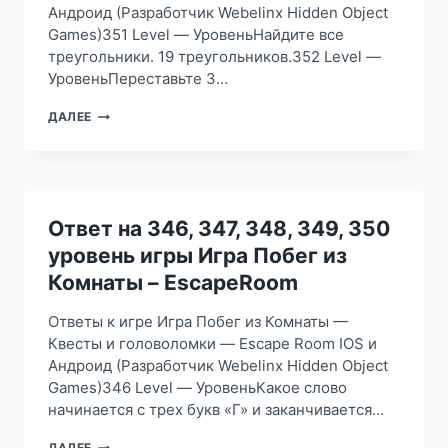
Андроид (Разработчик Webelinx Hidden Object
ESCAPEROOM
Games)351 Level — УровеньНайдите все
треугольники. 19 треугольников.352 Level —
УровеньПереставьте 3…
ОТВЕТ
ДАЛЕЕ
НА
351,
352,
353,
354,
355
Ответ на 346, 347, 348, 349, 350
УРОВЕНЬ
уровень игры Игра Побег из
ИГРЫ
ИГРА
Комнаты – EscapeRoom
ПОБЕГ
ИЗ
Ответы к игре Игра Побег из Комнаты —
КОМНАТЫ
Квесты и головоломки — Escape Room IOS и
–
Андроид (Разработчик Webelinx Hidden Object
ESCAPEROOM
Games)346 Level — УровеньКакое слово
начинается с трех букв «Г» и заканчивается…
ОТВЕТ
ДАЛЕЕ