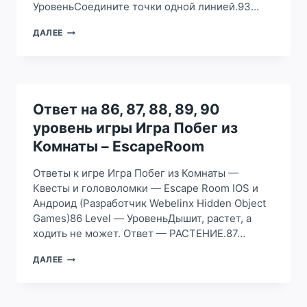
УровеньСоедините точки одной линией.93…
ОТВЕТ
ДАЛЕЕ
НА
91,
92,
93,
94,
95
Ответ на 86, 87, 88, 89, 90
УРОВЕНЬ
уровень игры Игра Побег из
ИГРЫ
ИГРА
Комнаты – EscapeRoom
ПОБЕГ
ИЗ
Ответы к игре Игра Побег из Комнаты —
КОМНАТЫ
Квесты и головоломки — Escape Room IOS и
–
Андроид (Разработчик Webelinx Hidden Object
ESCAPEROOM
Games)86 Level — УровеньДышит, растет, а
ходить не может. Ответ — РАСТЕНИЕ.87…
ОТВЕТ
ДАЛЕЕ
НА
86,
87,
88,