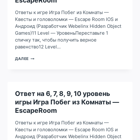
EscapeRoom
ПОБЕГ
ИЗ
Ответы к игре Игра Побег из Комнаты —
КОМНАТЫ
Квесты и головоломки — Escape Room IOS и
—
Андроид (Разработчик Webelinx Hidden Object
ESCAPEROOM
Games)11 Level — УровеньПереставьте 1
спичку так, чтобы получить верное
равенство12 Level…
ОТВЕТ
ДАЛЕЕ
НА
11,
12,
13,
14,
15
Ответ на 6, 7, 8, 9, 10 уровень
УРОВЕНЬ
игры Игра Побег из Комнаты —
ИГРЫ
ИГРА
EscapeRoom
ПОБЕГ
ИЗ
Ответы к игре Игра Побег из Комнаты —
КОМНАТЫ
Квесты и головоломки — Escape Room IOS и
—
Андроид (Разработчик Webelinx Hidden Object
ESCAPEROOM