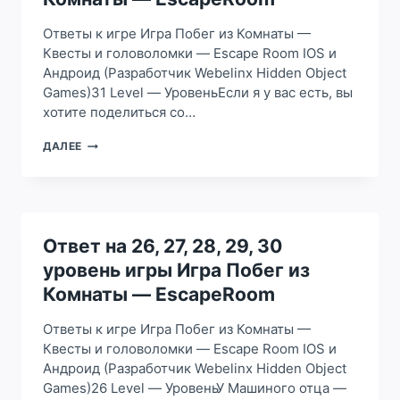
ПОБЕГ
ИЗ
Ответы к игре Игра Побег из Комнаты —
КОМНАТЫ
Квесты и головоломки — Escape Room IOS и
—
Андроид (Разработчик Webelinx Hidden Object
ESCAPEROOM
Games)31 Level — УровеньЕсли я у вас есть, вы
хотите поделиться со…
ОТВЕТ
ДАЛЕЕ
НА
31,
32,
33,
34,
35
Ответ на 26, 27, 28, 29, 30
УРОВЕНЬ
уровень игры Игра Побег из
ИГРЫ
ИГРА
Комнаты — EscapeRoom
ПОБЕГ
ИЗ
Ответы к игре Игра Побег из Комнаты —
КОМНАТЫ
Квесты и головоломки — Escape Room IOS и
—
Андроид (Разработчик Webelinx Hidden Object
ESCAPEROOM
Games)26 Level — УровеньУ Машиного отца —