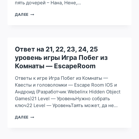
пять дочерей – Нана, Нене,…
ОТВЕТ
ДАЛЕЕ
НА
26,
27,
28,
29,
30
Ответ на 21, 22, 23, 24, 25
УРОВЕНЬ
уровень игры Игра Побег из
ИГРЫ
ИГРА
Комнаты — EscapeRoom
ПОБЕГ
ИЗ
Ответы к игре Игра Побег из Комнаты —
КОМНАТЫ
Квесты и головоломки — Escape Room IOS и
—
Андроид (Разработчик Webelinx Hidden Object
ESCAPEROOM
Games)21 Level — УровеньНужно собрать
ключ22 Level — УровеньТаять может, да не…
ОТВЕТ
ДАЛЕЕ
НА
21,
22,
23,