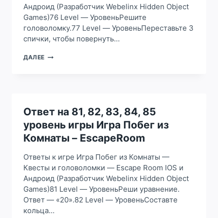
Андроид (Разработчик Webelinx Hidden Object
ESCAPEROOM
Games)76 Level — УровеньРешите
головоломку.77 Level — УровеньПереставьте 3
спички, чтобы повернуть…
ОТВЕТ
ДАЛЕЕ
НА
76,
77,
78,
79,
80
Ответ на 81, 82, 83, 84, 85
УРОВЕНЬ
уровень игры Игра Побег из
ИГРЫ
ИГРА
Комнаты – EscapeRoom
ПОБЕГ
ИЗ
Ответы к игре Игра Побег из Комнаты —
КОМНАТЫ
Квесты и головоломки — Escape Room IOS и
–
Андроид (Разработчик Webelinx Hidden Object
ESCAPEROOM
Games)81 Level — УровеньРеши уравнение.
Ответ — «20».82 Level — УровеньСоставте
кольца…