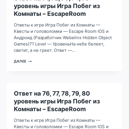
УРОВЕНЬ
уровень игры Игра Побег из
ИГРЫ
ИГРА
Комнаты – EscapeRoom
ПОБЕГ
ИЗ
Ответы к игре Игра Побег из Комнаты —
КОМНАТЫ
Квесты и головоломки — Escape Room IOS и
—
Андроид (Разработчик Webelinx Hidden Object
ESCAPEROOM
Games)71 Level — УровеньНа небе белеет,
светит, а не греет. Ответ —…
ОТВЕТ
ДАЛЕЕ
НА
71,
72,
73,
74,
75
Ответ на 76, 77, 78, 79, 80
УРОВЕНЬ
уровень игры Игра Побег из
ИГРЫ
ИГРА
Комнаты – EscapeRoom
ПОБЕГ
ИЗ
Ответы к игре Игра Побег из Комнаты —
КОМНАТЫ
Квесты и головоломки — Escape Room IOS и
–