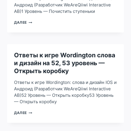
Андроид (Разработчик WeAreQiiwi Interactive
AB)1 Уровень — Почистить ступеньки
ОТВЕТЫ
ДАЛЕЕ
К
ИГРЕ
WORDINGTON
СЛОВА
И
ДИЗАЙН
Ответы к игре Wordington слова
НА
и дизайн на 52, 53 уровень —
1
УРОВЕНЬ
Открыть коробку
—
ПОЧИСТИТЬ
Ответы к игре Wordington: слова и дизайн IOS и
СТУПЕНЬКИ
Андроид (Разработчик WeAreQiiwi Interactive
AB)52 Уровень — Открыть коробку53 Уровень
— Открыть коробку
ОТВЕТЫ
ДАЛЕЕ
К
ИГРЕ
WORDINGTON