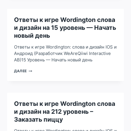
WORDINGTON
СЛОВА
И
ДИЗАЙН
Ответы к игре Wordington слова
НА
и дизайн на 15 уровень — Начать
13,
14
новый день
УРОВЕНЬ
—
Ответы к игре Wordington: слова и дизайн IOS и
ЗАМЕНИТЬ
Андроид (Разработчик WeAreQiiwi Interactive
ДИВАН
AB)15 Уровень — Начать новый день
ОТВЕТЫ
ДАЛЕЕ
К
ИГРЕ
WORDINGTON
СЛОВА
И
ДИЗАЙН
Ответы к игре Wordington слова
НА
и дизайн на 212 уровень –
15
УРОВЕНЬ
Заказать пиццу
—
НАЧАТЬ
Ответы к игре Wordington: слова и дизайн IOS и