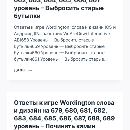
662, 663, 664, 665, 666, 667
613,
уровень – Выбросить старые
614,
615,
бутылки
616,
617,
Ответы к игре Wordington: слова и дизайн IOS и
618
Андроид (Разработчик WeAreQiiwi Interactive
УРОВЕНЬ
AB)658 Уровень — Выбросить старые
–
УБРАТЬ
бутылки659 Уровень — Выбросить старые
СТАРЫЕ
бутылки660 Уровень — Выбросить старые
БУТЫЛКИ
бутылки661 Уровень — Выбросить старые…
В
КОРОБКУ
ОТВЕТЫ
ДАЛЕЕ
К
ИГРЕ
WORDINGTON
СЛОВА
И
ДИЗАЙН
Ответы к игре Wordington слова
НА
и дизайн на 679, 680, 681, 682,
658,
659,
683, 684, 685, 686, 687, 688, 689
660,
уровень – Починить камин
661,