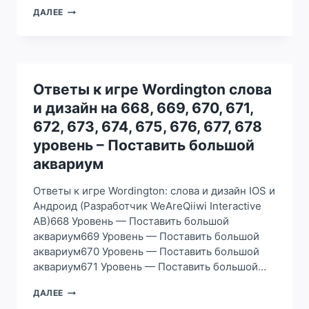
ОТВЕТЫ
ДАЛЕЕ
К
ИГРЕ
WORDINGTON
СЛОВА
И
ДИЗАЙН
Ответы к игре Wordington слова
НА
и дизайн на 668, 669, 670, 671,
823,
824,
672, 673, 674, 675, 676, 677, 678
825,
уровень – Поставить большой
826,
827,
аквариум
828,
829,
Ответы к игре Wordington: слова и дизайн IOS и
830,
Андроид (Разработчик WeAreQiiwi Interactive
831,
AB)668 Уровень — Поставить большой
832
УРОВЕНЬ
аквариум669 Уровень — Поставить большой
–
аквариум670 Уровень — Поставить большой
ПОВЕСИТЬ
аквариум671 Уровень — Поставить большой…
В
ГОСТИНОЙ
ОТВЕТЫ
ДАЛЕЕ
ЛАМПЫ
К