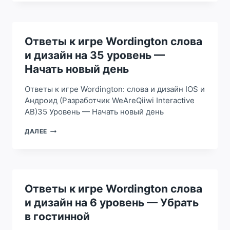
ИГРЕ
WORDINGTON
СЛОВА
И
ДИЗАЙН
Ответы к игре Wordington слова
НА
и дизайн на 35 уровень —
18,
19
Начать новый день
УРОВЕНЬ
—
Ответы к игре Wordington: слова и дизайн IOS и
ПОЧИНИТЬ
Андроид (Разработчик WeAreQiiwi Interactive
НАВЕС
AB)35 Уровень — Начать новый день
ОТВЕТЫ
ДАЛЕЕ
К
ИГРЕ
WORDINGTON
СЛОВА
И
ДИЗАЙН
Ответы к игре Wordington слова
НА
и дизайн на 6 уровень — Убрать
35
УРОВЕНЬ
в гостинной
—