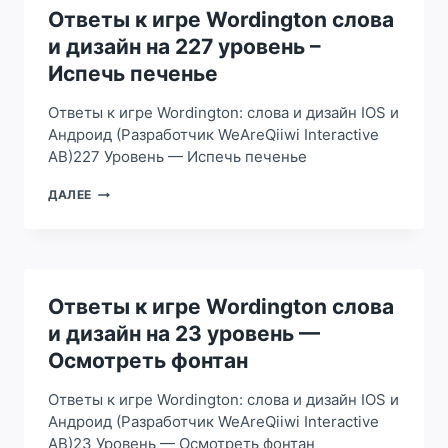
ДИЗАЙН
Ответы к игре Wordington слова
НА
и дизайн на 227 уровень –
225
УРОВЕНЬ
Испечь печенье
–
КУПИТЬ
Ответы к игре Wordington: слова и дизайн IOS и
ПРОТИВНИ
Андроид (Разработчик WeAreQiiwi Interactive
AB)227 Уровень — Испечь печенье
ОТВЕТЫ
ДАЛЕЕ
К
ИГРЕ
WORDINGTON
СЛОВА
И
ДИЗАЙН
Ответы к игре Wordington слова
НА
и дизайн на 23 уровень —
227
УРОВЕНЬ
Осмотреть фонтан
–
ИСПЕЧЬ
Ответы к игре Wordington: слова и дизайн IOS и
ПЕЧЕНЬЕ
Андроид (Разработчик WeAreQiiwi Interactive
AB)23 Уровень — Осмотреть фонтан