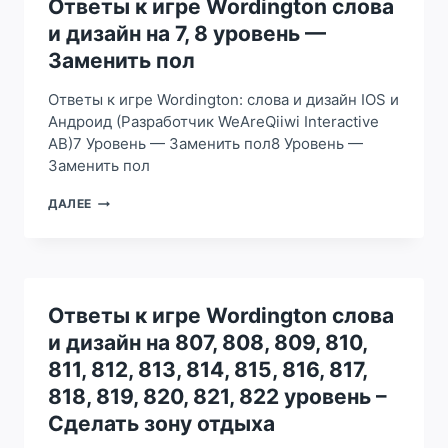
Ответы к игре Wordington слова
НА
и дизайн на 7, 8 уровень —
9,
10
Заменить пол
УРОВЕНЬ
—
Ответы к игре Wordington: слова и дизайн IOS и
ЗАМЕНИТЬ
Андроид (Разработчик WeAreQiiwi Interactive
ОБОИ
AB)7 Уровень — Заменить пол8 Уровень —
Заменить пол
ОТВЕТЫ
ДАЛЕЕ
К
ИГРЕ
WORDINGTON
СЛОВА
И
ДИЗАЙН
Ответы к игре Wordington слова
НА
и дизайн на 807, 808, 809, 810,
7,
8
811, 812, 813, 814, 815, 816, 817,
УРОВЕНЬ
818, 819, 820, 821, 822 уровень –
—
ЗАМЕНИТЬ
Сделать зону отдыха
ПОЛ