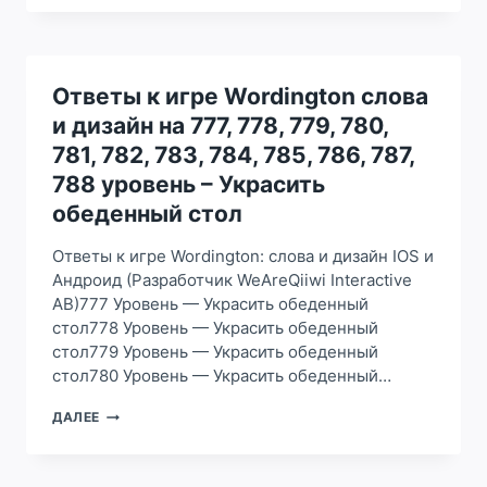
ИГРЕ
WORDINGTON
СЛОВА
И
ДИЗАЙН
Ответы к игре Wordington слова
НА
и дизайн на 777, 778, 779, 780,
668,
669,
781, 782, 783, 784, 785, 786, 787,
670,
788 уровень – Украсить
671,
672,
обеденный стол
673,
674,
Ответы к игре Wordington: слова и дизайн IOS и
675,
Андроид (Разработчик WeAreQiiwi Interactive
676,
AB)777 Уровень — Украсить обеденный
677,
678
стол778 Уровень — Украсить обеденный
УРОВЕНЬ
стол779 Уровень — Украсить обеденный
–
стол780 Уровень — Украсить обеденный…
ПОСТАВИТЬ
БОЛЬШОЙ
ОТВЕТЫ
ДАЛЕЕ
АКВАРИУМ
К
ИГРЕ
WORDINGTON