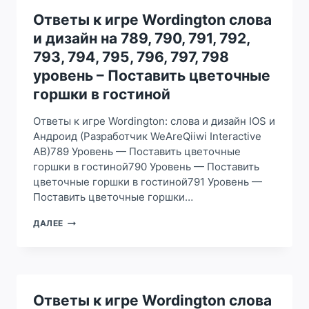
И
ДИЗАЙН
Ответы к игре Wordington слова
НА
и дизайн на 789, 790, 791, 792,
765,
766,
793, 794, 795, 796, 797, 798
767,
уровень – Поставить цветочные
768,
769,
горшки в гостиной
770,
771,
Ответы к игре Wordington: слова и дизайн IOS и
772,
Андроид (Разработчик WeAreQiiwi Interactive
773,
AB)789 Уровень — Поставить цветочные
774,
775,
горшки в гостиной790 Уровень — Поставить
776
цветочные горшки в гостиной791 Уровень —
УРОВЕНЬ
Поставить цветочные горшки…
–
ПОСТАВИТЬ
ОТВЕТЫ
ДАЛЕЕ
БОЛЬШОЙ
К
ОБЕДЕННЫЙ
ИГРЕ
СТОЛ
WORDINGTON
СЛОВА
И
ДИЗАЙН
Ответы к игре Wordington слова
НА