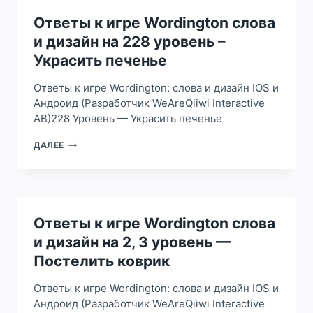
И
ДИЗАЙН
Ответы к игре Wordington слова
НА
и дизайн на 228 уровень –
22
УРОВЕНЬ
Украсить печенье
—
ПОЧИСТИТЬ
Ответы к игре Wordington: слова и дизайн IOS и
ФОНТАН
Андроид (Разработчик WeAreQiiwi Interactive
AB)228 Уровень — Украсить печенье
ОТВЕТЫ
ДАЛЕЕ
К
ИГРЕ
WORDINGTON
СЛОВА
И
ДИЗАЙН
Ответы к игре Wordington слова
НА
и дизайн на 2, 3 уровень —
228
УРОВЕНЬ
Постелить коврик
–
УКРАСИТЬ
Ответы к игре Wordington: слова и дизайн IOS и
ПЕЧЕНЬЕ
Андроид (Разработчик WeAreQiiwi Interactive