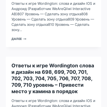
Ответы к игре Wordington: слова и дизайн IOS и
Андроид (Разработчик WeAreQiiwi Interactive
AB)807 Уровень — Сделать зону отдыха808
Уровень — Сделать зону отдыха809 Уровень —
Сделать зону отдыха810 Уровень — Сделать
зону…
ОТВЕТЫ
ДАЛЕЕ
К
ИГРЕ
WORDINGTON
СЛОВА
И
ДИЗАЙН
Ответы к игре Wordington слова
НА
и дизайн на 698, 699, 700, 701,
807,
808,
702, 703, 704, 705, 706, 707, 708,
809,
709, 710 уровень – Привести
810,
811,
место у камина в порядок
812,
813,
Ответы к игре Wordington: слова и дизайн IOS и
814,
Андроид (Разработчик WeAreQiiwi Interactive
815,