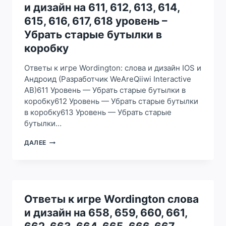
и дизайн на 611, 612, 613, 614,
789,
790,
615, 616, 617, 618 уровень –
791,
Убрать старые бутылки в
792,
793,
коробку
794,
795,
Ответы к игре Wordington: слова и дизайн IOS и
796,
Андроид (Разработчик WeAreQiiwi Interactive
797,
AB)611 Уровень — Убрать старые бутылки в
798
УРОВЕНЬ
коробку612 Уровень — Убрать старые бутылки
–
в коробку613 Уровень — Убрать старые
ПОСТАВИТЬ
бутылки…
ЦВЕТОЧНЫЕ
ГОРШКИ
ОТВЕТЫ
ДАЛЕЕ
В
К
ГОСТИНОЙ
ИГРЕ
WORDINGTON
СЛОВА
И
ДИЗАЙН
Ответы к игре Wordington слова
НА
и дизайн на 658, 659, 660, 661,
611,
612,