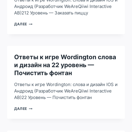
НОВЫЙ
Андроид (Разработчик WeAreQiiwi Interactive
ДЕНЬ
AB)212 Уровень — Заказать пиццу
ОТВЕТЫ
ДАЛЕЕ
К
ИГРЕ
WORDINGTON
СЛОВА
И
ДИЗАЙН
Ответы к игре Wordington слова
НА
и дизайн на 22 уровень —
212
УРОВЕНЬ
Почистить фонтан
–
ЗАКАЗАТЬ
Ответы к игре Wordington: слова и дизайн IOS и
ПИЦЦУ
Андроид (Разработчик WeAreQiiwi Interactive
AB)22 Уровень — Почистить фонтан
ОТВЕТЫ
ДАЛЕЕ
К
ИГРЕ
WORDINGTON
СЛОВА