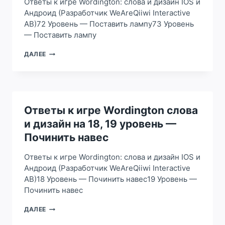
Ответы к игре Wordington: слова и дизайн IOS и
ОТКРЫТЬ
Андроид (Разработчик WeAreQiiwi Interactive
КОРОБКУ
AB)72 Уровень — Поставить лампу73 Уровень
— Поставить лампу
ОТВЕТЫ
ДАЛЕЕ
К
ИГРЕ
WORDINGTON
СЛОВА
И
ДИЗАЙН
Ответы к игре Wordington слова
НА
и дизайн на 18, 19 уровень —
72,
73
Починить навес
УРОВЕНЬ
—
Ответы к игре Wordington: слова и дизайн IOS и
ПОСТАВИТЬ
Андроид (Разработчик WeAreQiiwi Interactive
ЛАМПУ
AB)18 Уровень — Починить навес19 Уровень —
Починить навес
ОТВЕТЫ
ДАЛЕЕ
К