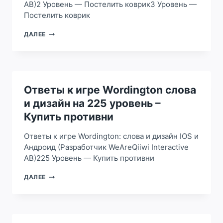
AB)2 Уровень — Постелить коврик3 Уровень —
Постелить коврик
ОТВЕТЫ
ДАЛЕЕ
К
ИГРЕ
WORDINGTON
СЛОВА
И
ДИЗАЙН
Ответы к игре Wordington слова
НА
и дизайн на 225 уровень –
2,
3
Купить противни
УРОВЕНЬ
—
Ответы к игре Wordington: слова и дизайн IOS и
ПОСТЕЛИТЬ
Андроид (Разработчик WeAreQiiwi Interactive
КОВРИК
AB)225 Уровень — Купить противни
ОТВЕТЫ
ДАЛЕЕ
К
ИГРЕ
WORDINGTON
СЛОВА
И