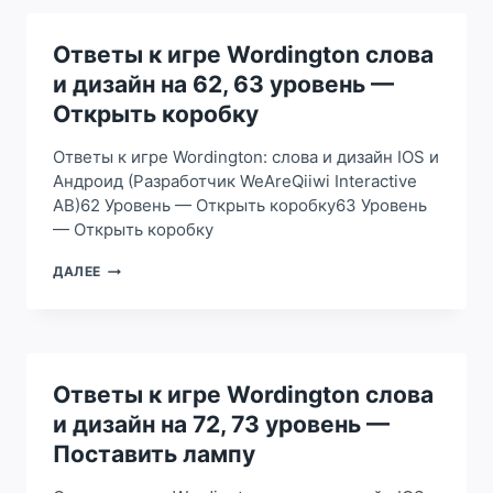
СЛОВА
И
ДИЗАЙН
Ответы к игре Wordington слова
НА
и дизайн на 62, 63 уровень —
52,
53
Открыть коробку
УРОВЕНЬ
—
Ответы к игре Wordington: слова и дизайн IOS и
ОТКРЫТЬ
Андроид (Разработчик WeAreQiiwi Interactive
КОРОБКУ
AB)62 Уровень — Открыть коробку63 Уровень
— Открыть коробку
ОТВЕТЫ
ДАЛЕЕ
К
ИГРЕ
WORDINGTON
СЛОВА
И
ДИЗАЙН
Ответы к игре Wordington слова
НА
и дизайн на 72, 73 уровень —
62,
63
Поставить лампу
УРОВЕНЬ
—