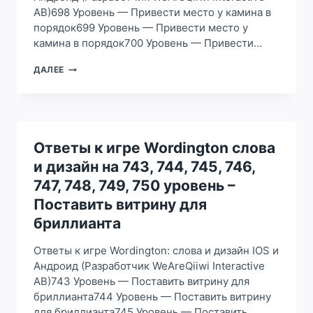
AB)698 Уровень — Привести место у камина в
816,
817,
порядок699 Уровень — Привести место у
818,
камина в порядок700 Уровень — Привести…
819,
820,
ОТВЕТЫ
ДАЛЕЕ
821,
К
822
ИГРЕ
УРОВЕНЬ
WORDINGTON
–
СЛОВА
СДЕЛАТЬ
И
ЗОНУ
ДИЗАЙН
Ответы к игре Wordington слова
ОТДЫХА
НА
и дизайн на 743, 744, 745, 746,
698,
699,
747, 748, 749, 750 уровень –
700,
Поставить витрину для
701,
702,
бриллианта
703,
704,
Ответы к игре Wordington: слова и дизайн IOS и
705,
Андроид (Разработчик WeAreQiiwi Interactive
706,
AB)743 Уровень — Поставить витрину для
707,
708,
бриллианта744 Уровень — Поставить витрину
709,
для бриллианта745 Уровень — Поставить