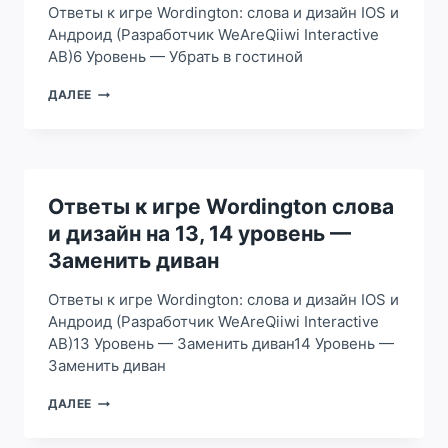
НАЧАТЬ
Ответы к игре Wordington: слова и дизайн IOS и
НОВЫЙ
Андроид (Разработчик WeAreQiiwi Interactive
ДЕНЬ
AB)6 Уровень — Убрать в гостиной
ОТВЕТЫ
ДАЛЕЕ
К
ИГРЕ
WORDINGTON
СЛОВА
И
ДИЗАЙН
Ответы к игре Wordington слова
НА
и дизайн на 13, 14 уровень —
6
УРОВЕНЬ
Заменить диван
—
УБРАТЬ
Ответы к игре Wordington: слова и дизайн IOS и
В
Андроид (Разработчик WeAreQiiwi Interactive
ГОСТИННОЙ
AB)13 Уровень — Заменить диван14 Уровень —
Заменить диван
ОТВЕТЫ
ДАЛЕЕ
К
ИГРЕ