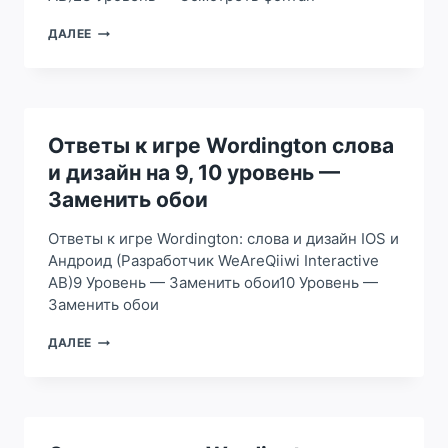
ОТВЕТЫ
ДАЛЕЕ
К
ИГРЕ
WORDINGTON
СЛОВА
И
ДИЗАЙН
Ответы к игре Wordington слова
НА
и дизайн на 9, 10 уровень —
23
УРОВЕНЬ
Заменить обои
—
ОСМОТРЕТЬ
Ответы к игре Wordington: слова и дизайн IOS и
ФОНТАН
Андроид (Разработчик WeAreQiiwi Interactive
AB)9 Уровень — Заменить обои10 Уровень —
Заменить обои
ОТВЕТЫ
ДАЛЕЕ
К
ИГРЕ
WORDINGTON
СЛОВА
И
ДИЗАЙН