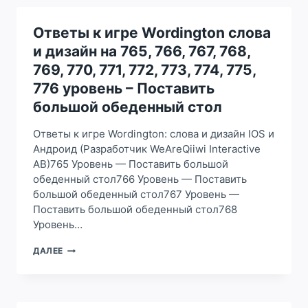
СЛОВА
И
ДИЗАЙН
Ответы к игре Wordington слова
НА
и дизайн на 765, 766, 767, 768,
777,
778,
769, 770, 771, 772, 773, 774, 775,
779,
776 уровень – Поставить
780,
781,
большой обеденный стол
782,
783,
Ответы к игре Wordington: слова и дизайн IOS и
784,
Андроид (Разработчик WeAreQiiwi Interactive
785,
AB)765 Уровень — Поставить большой
786,
787,
обеденный стол766 Уровень — Поставить
788
большой обеденный стол767 Уровень —
УРОВЕНЬ
Поставить большой обеденный стол768
–
Уровень…
УКРАСИТЬ
ОБЕДЕННЫЙ
ОТВЕТЫ
ДАЛЕЕ
СТОЛ
К
ИГРЕ
WORDINGTON
СЛОВА