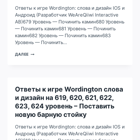
662,
Ответы к игре Wordington: слова и дизайн IOS и
663,
664,
Андроид (Разработчик WeAreQiiwi Interactive
665,
AB)679 Уровень — Починить камин680 Уровень
666,
— Починить камин681 Уровень — Починить
667
камин682 Уровень — Починить камин683
УРОВЕНЬ
–
Уровень — Починить…
ВЫБРОСИТЬ
СТАРЫЕ
ОТВЕТЫ
ДАЛЕЕ
БУТЫЛКИ
К
ИГРЕ
WORDINGTON
СЛОВА
И
ДИЗАЙН
Ответы к игре Wordington слова
НА
и дизайн на 619, 620, 621, 622,
679,
680,
623, 624 уровень – Поставить
681,
новую барную стойку
682,
683,
Ответы к игре Wordington: слова и дизайн IOS и
684,
685,
Андроид (Разработчик WeAreQiiwi Interactive
686,