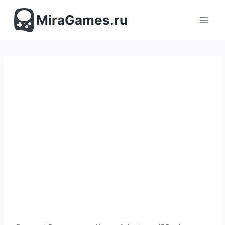
Перейти
к
MiraGames.ru
содержимому