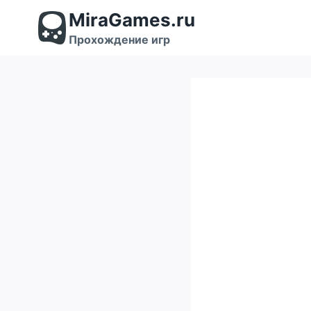
Перейти
MiraGames.ru
к
содержимому
Прохождение игр