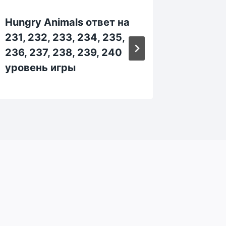
Hungry Animals ответ на
Hungry
231, 232, 233, 234, 235,
391, 39
236, 237, 238, 239, 240
396, 39
уровень игры
уровен