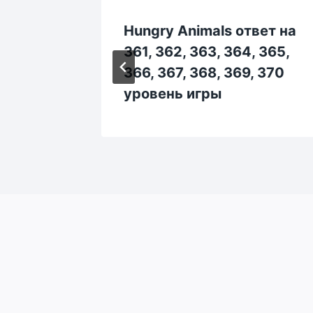
вет на
Hungry Animals ответ на
175, 176,
361, 362, 363, 364, 365,
 уровень
366, 367, 368, 369, 370
уровень игры