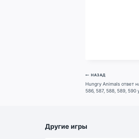
Навигация
НАЗАД
по
Hungry Animals ответ на
586, 587, 588, 589, 590
записям
Другие игры