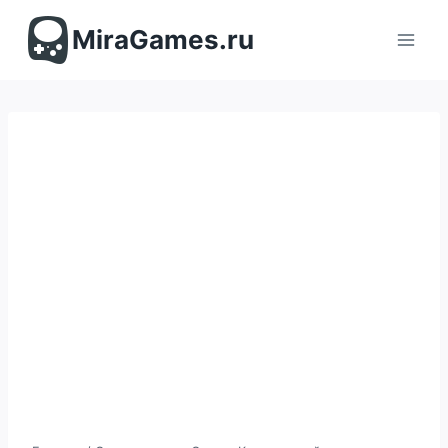
Перейти
к
MiraGames.ru
содержимому