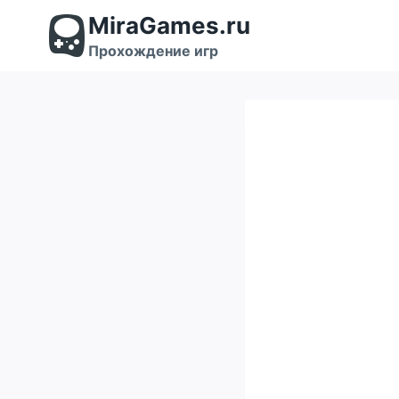
Перейти
MiraGames.ru
к
содержимому
Прохождение игр