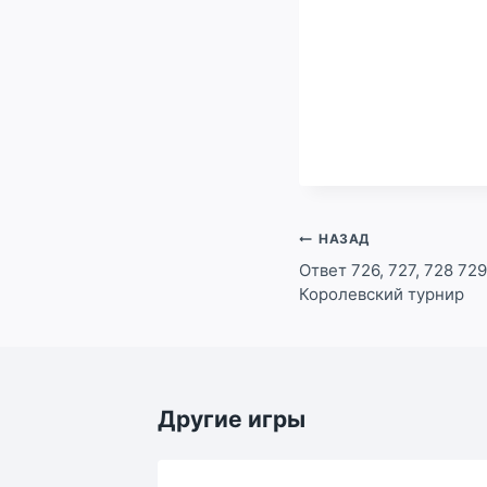
Навигация
НАЗАД
по
Ответ 726, 727, 728 72
Королевский турнир
записям
Другие игры