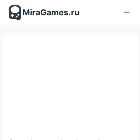
Перейти
к
MiraGames.ru
содержимому