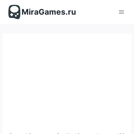
Перейти
к
MiraGames.ru
содержимому