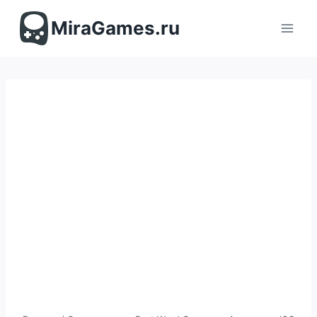
Перейти
к
MiraGames.ru
содержимому