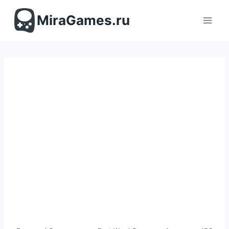
Перейти
к
MiraGames.ru
содержимому