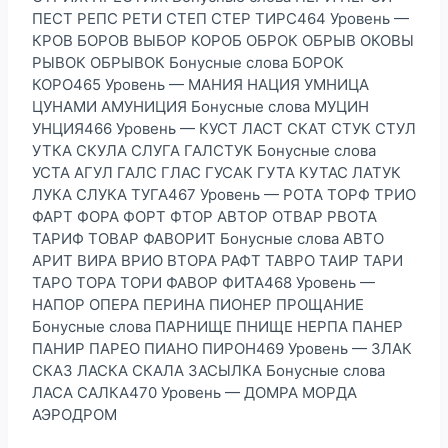
ПЕСТ РЕПС РЕТИ СТЕП СТЕР ТИРС464 Уровень —
КРОВ БОРОВ ВЫБОР КОРОБ ОБРОК ОБРЫВ ОКОВЫ
РЫВОК ОБРЫВОК Бонусные слова БОРОК
КОРО465 Уровень — МАНИЯ НАЦИЯ УМНИЦА
ЦУНАМИ АМУНИЦИЯ Бонусные слова МУЦИН
УНЦИЯ466 Уровень — КУСТ ЛАСТ СКАТ СТУК СТУЛ
УТКА СКУЛА СЛУГА ГАЛСТУК Бонусные слова
УСТА АГУЛ ГАЛС ГЛАС ГУСАК ГУТА КУТАС ЛАТУК
ЛУКА СЛУКА ТУГА467 Уровень — РОТА ТОРФ ТРИО
ФАРТ ФОРА ФОРТ ФТОР АВТОР ОТВАР РВОТА
ТАРИФ ТОВАР ФАВОРИТ Бонусные слова АВТО
АРИТ ВИРА ВРИО ВТОРА РАФТ ТАВРО ТАИР ТАРИ
ТАРО ТОРА ТОРИ ФАВОР ФИТА468 Уровень —
НАПОР ОПЕРА ПЕРИНА ПИОНЕР ПРОЩАНИЕ
Бонусные слова ПАРНИЩЕ ПНИЩЕ НЕРПА ПАНЕР
ПАНИР ПАРЕО ПИАНО ПИРОН469 Уровень — ЗЛАК
СКАЗ ЛАСКА СКАЛА ЗАСЫЛКА Бонусные слова
ЛАСА САЛКА470 Уровень — ДОМРА МОРДА
АЭРОДРОМ