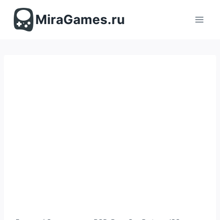
Перейти
к
MiraGames.ru
содержимому