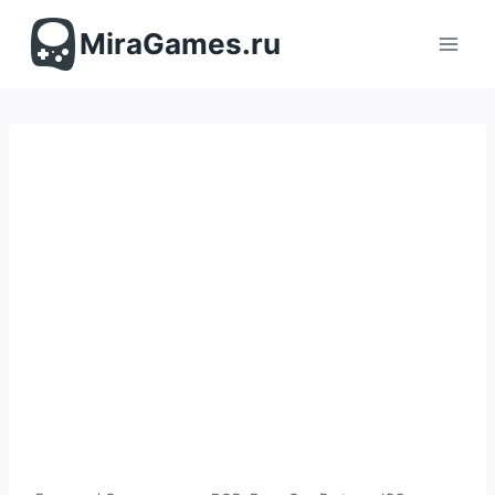
Перейти
к
MiraGames.ru
содержимому