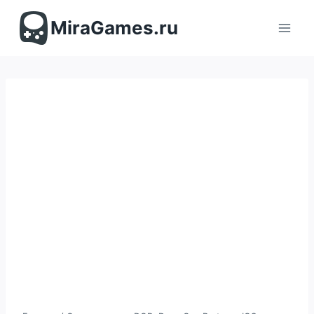
Перейти
к
MiraGames.ru
содержимому