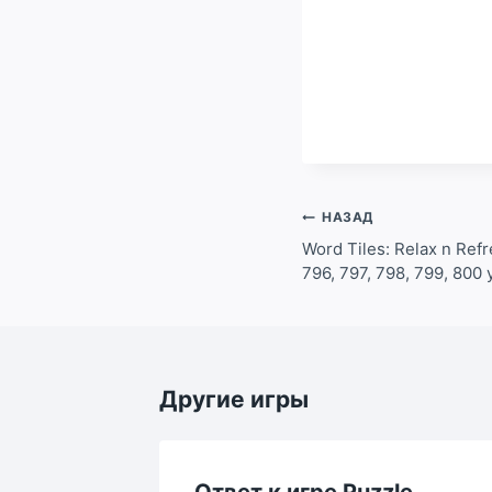
Навигация
НАЗАД
по
Word Tiles: Relax n Refr
796, 797, 798, 799, 80
записям
Другие игры
le
Ответ к игре Puzzle