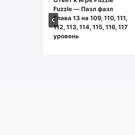
л
Fuzzle — Пазл фазл
00,
Глава 13 на 109, 110, 111,
, 205,
112, 113, 114, 115, 116, 117
уровень