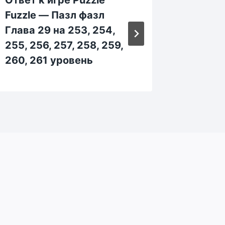
Fuzzle — Пазл фазл
Fuzzle
Глава 29 на 253, 254,
Глава 
255, 256, 257, 258, 259,
246, 24
260, 261 уровень
251, 2