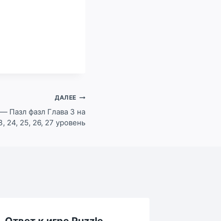
ДАЛЕЕ
 — Пазл фазл Глава 3 на
23, 24, 25, 26, 27 уровень
Ответ к игре Puzzle
Ответ 