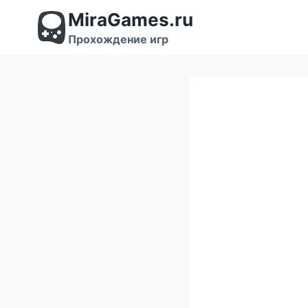
Перейти
MiraGames.ru
к
содержимому
Прохождение игр