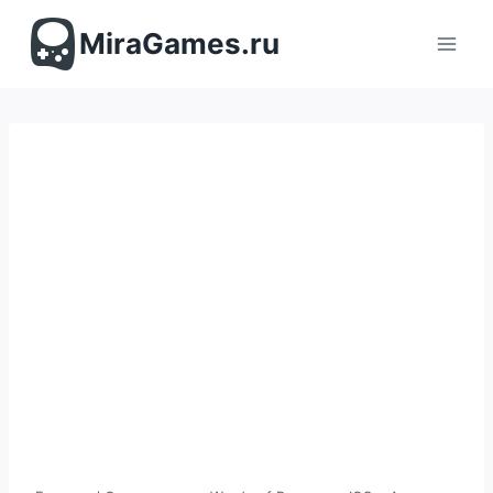
Перейти
к
MiraGames.ru
содержимому