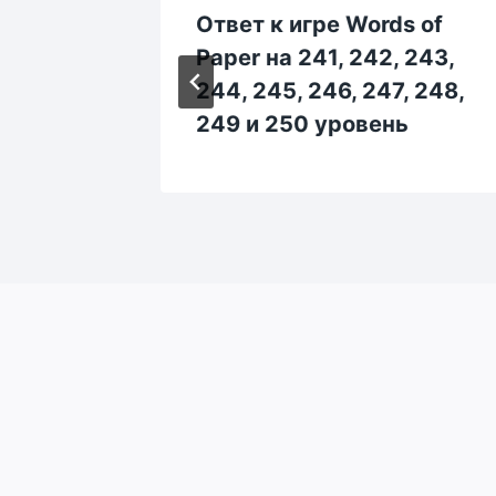
s of
Ответ к игре Words of
, 84,
Paper на 241, 242, 243,
 90
244, 245, 246, 247, 248,
249 и 250 уровень