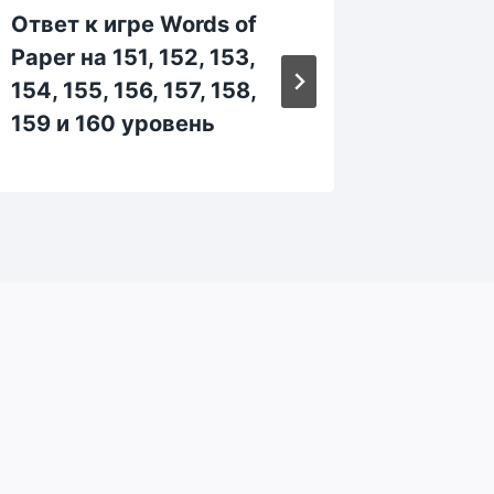
Ответ к игре Words of
Ответ 
Paper на 151, 152, 153,
Paper н
154, 155, 156, 157, 158,
344, 34
159 и 160 уровень
349 и 