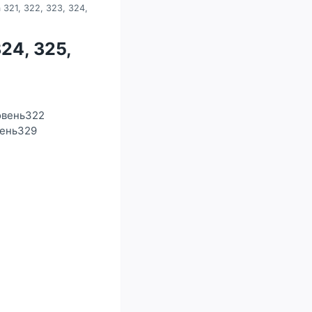
 321, 322, 323, 324,
324, 325,
овень322
вень329