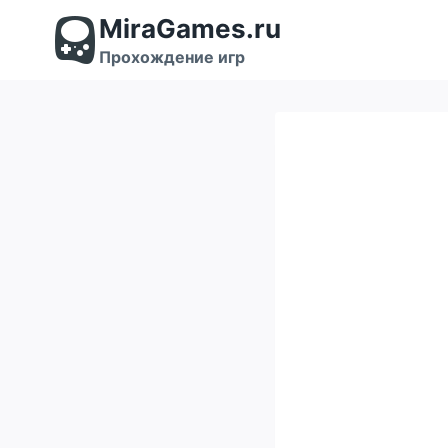
Перейти
MiraGames.ru
к
содержимому
Прохождение игр