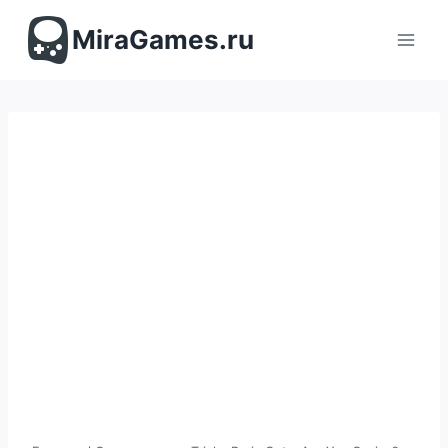
Перейти
к
MiraGames.ru
содержимому