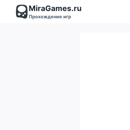
Перейти
MiraGames.ru
к
содержимому
Прохождение игр