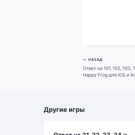
Навигация
НАЗАД
по
Ответ на 101, 102, 103,
Happy Frog для IOS и A
записям
Другие игры
123,
Ответ на 21, 22, 23, 24 и