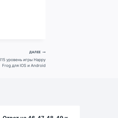
ДАЛЕЕ
и 115 уровень игры Happy
Frog для IOS и Android
Ответ на 46, 47, 48, 49 и
Ответ н