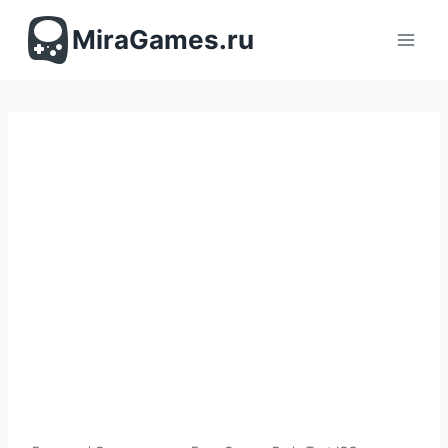
Перейти
к
MiraGames.ru
содержимому