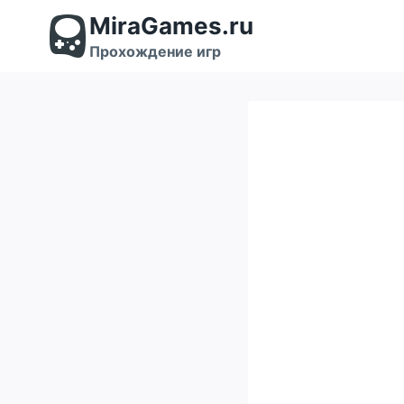
Перейти
MiraGames.ru
к
содержимому
Прохождение игр