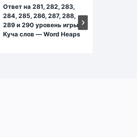
Ответ на 281, 282, 283,
Ответ н
284, 285, 286, 287, 288,
184, 18
289 и 290 уровень игры
189 и 
Куча слов — Word Heaps
Куча с