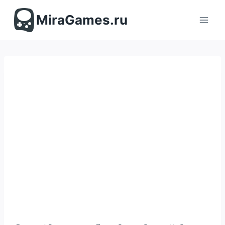
Перейти
к
MiraGames.ru
содержимому