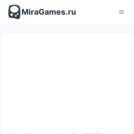
Перейти
к
MiraGames.ru
содержимому