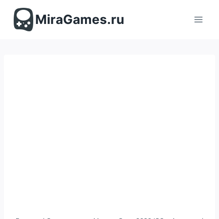
Перейти
к
MiraGames.ru
содержимому