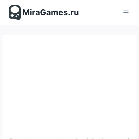
Перейти
к
MiraGames.ru
содержимому