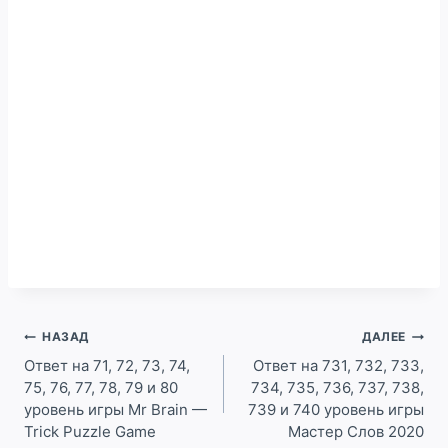
Навигация
НАЗАД
ДАЛЕЕ
по
Ответ на 71, 72, 73, 74,
Ответ на 731, 732, 733,
75, 76, 77, 78, 79 и 80
734, 735, 736, 737, 738,
записям
уровень игры Mr Brain —
739 и 740 уровень игры
Trick Puzzle Game
Мастер Слов 2020