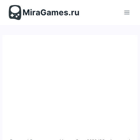
Перейти
к
MiraGames.ru
содержимому