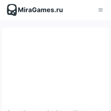
Перейти
к
MiraGames.ru
содержимому