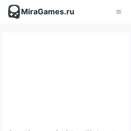
Перейти
к
MiraGames.ru
содержимому