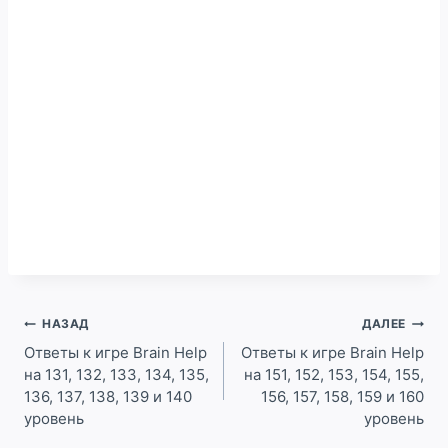
Навигация
НАЗАД
ДАЛЕЕ
по
Ответы к игре Brain Help
Ответы к игре Brain Help
на 131, 132, 133, 134, 135,
на 151, 152, 153, 154, 155,
записям
136, 137, 138, 139 и 140
156, 157, 158, 159 и 160
уровень
уровень