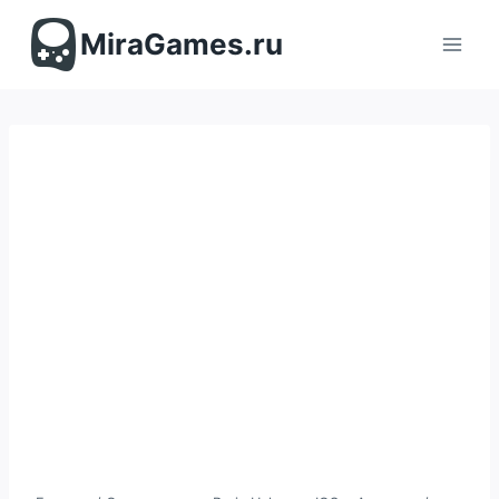
Перейти
к
MiraGames.ru
содержимому