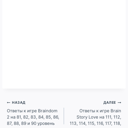
Навигация
НАЗАД
ДАЛЕЕ
по
Ответы к игре Braindom
Ответы к игре Brain
2 на 81, 82, 83, 84, 85, 86,
Story Love на 111, 112,
записям
87, 88, 89 и 90 уровень
113, 114, 115, 116, 117, 118,