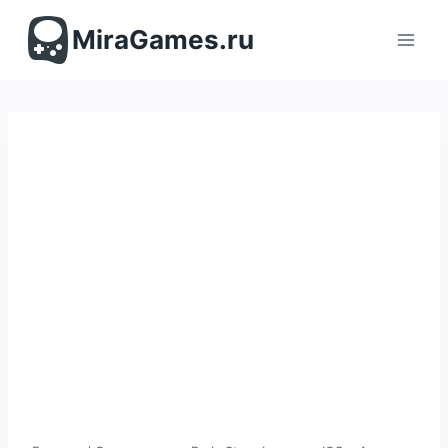
Перейти
к
MiraGames.ru
содержимому