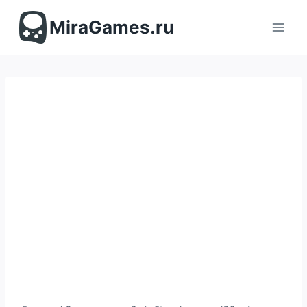
Перейти
к
MiraGames.ru
содержимому