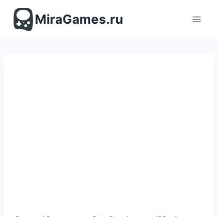
Перейти
к
MiraGames.ru
содержимому