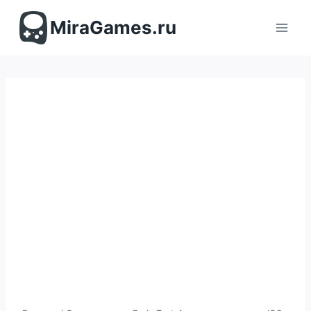
Перейти
к
MiraGames.ru
содержимому