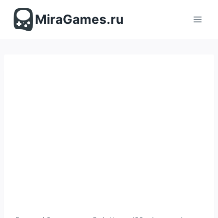
Перейти
к
MiraGames.ru
содержимому