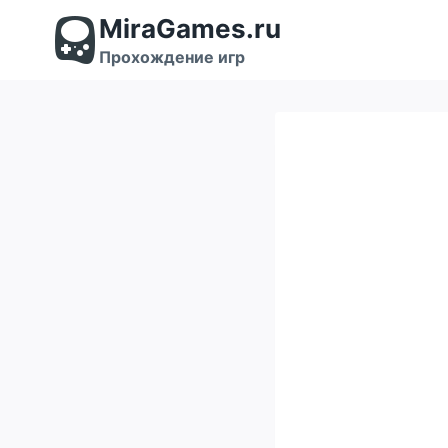
Перейти
MiraGames.ru
к
содержимому
Прохождение игр