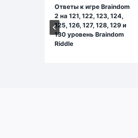
aindom
Ответы к игре Braindom
 144,
2 на 121, 122, 123, 124,
 149 и
125, 126, 127, 128, 129 и
ndom
130 уровень Braindom
Riddle