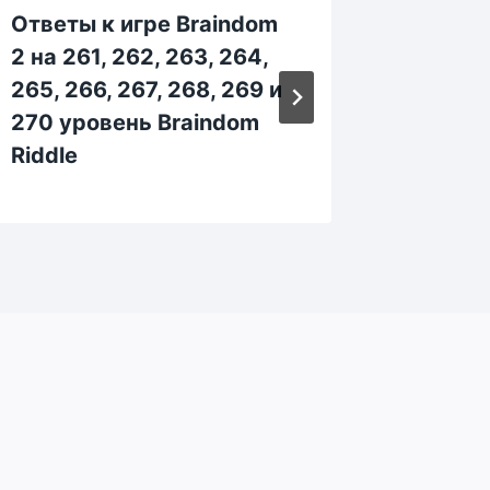
Ответы к игре Braindom
Ответы
2 на 261, 262, 263, 264,
2 на 25
265, 266, 267, 268, 269 и
255, 25
270 уровень Braindom
260 ур
Riddle
Riddle