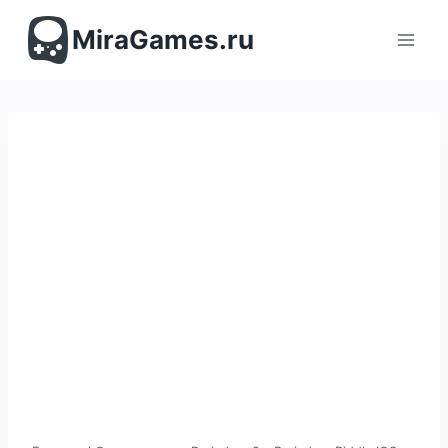
Перейти
к
MiraGames.ru
содержимому