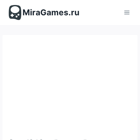
Перейти
к
MiraGames.ru
содержимому