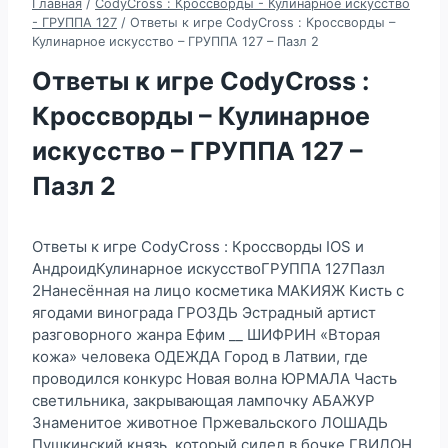
Главная
/
CodyCross : Кроссворды - Кулинарное искусство
- ГРУППА 127
/
Ответы к игре CodyCross : Кроссворды –
Кулинарное искусство – ГРУППА 127 – Пазл 2
Ответы к игре CodyCross :
Кроссворды – Кулинарное
искусство – ГРУППА 127 –
Пазл 2
Ответы к игре CodyCross : Кроссворды IOS и
АндроидКулинарное искусствоГРУППА 127Пазл
2Нанесённая на лицо косметика МАКИЯЖ Кисть с
ягодами винограда ГРОЗДЬ Эстрадный артист
разговорного жанра Ефим __ ШИФРИН «Вторая
кожа» человека ОДЕЖДА Город в Латвии, где
проводился конкурс Новая волна ЮРМАЛА Часть
светильника, закрывающая лампочку АБАЖУР
Знаменитое животное Пржевальского ЛОШАДЬ
Пушкинский князь, который сидел в бочке ГВИДОН