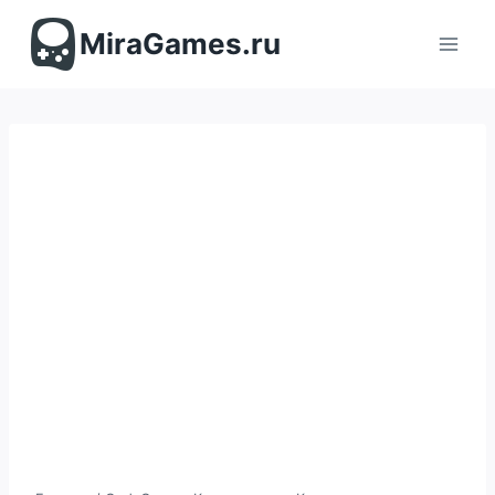
Перейти
к
MiraGames.ru
содержимому