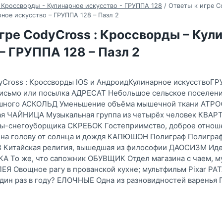
 Кроссворды - Кулинарное искусство - ГРУППА 128
/
Ответы к игре C
ное искусство – ГРУППА 128 – Пазл 2
гре CodyCross : Кроссворды – Кул
– ГРУППА 128 – Пазл 2
yCross : Кроссворды IOS и АндроидКулинарное искусствоГР
письмо или посылка АДРЕСАТ Небольшое сельское поселе
ашного АСКОЛЬД Уменьшение объёма мышечной ткани АТРО
чая ЧАЙНИЦА Музыкальная группа из четырёх человек КВАР
ы-снегоуборщика СКРЕБОК Гостеприимство, доброе отноше
на голову от солнца и дождя КАПЮШОН Полиграф Полиграф
Китайская религия, вышедшая из философии ДАОСИЗМ Идея
 То же, что сапожник ОБУВЩИК Отдел магазина с чаем, му
Я Овощное рагу в прованской кухне; мультфильм Pixar РА
один раз в году? ЕЛОЧНЫЕ Одна из разновидностей варень