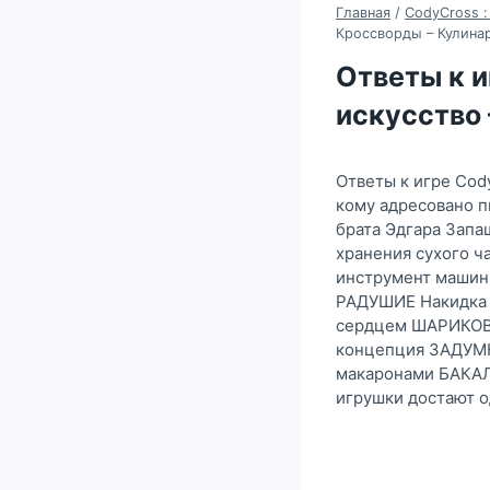
Главная
/
CodyCross :
Кроссворды – Кулинар
Ответы к и
искусство 
Ответы к игре Cod
кому адресовано 
брата Эдгара Зап
хранения сухого 
инструмент машин
РАДУШИЕ Накидка 
сердцем ШАРИКОВ 
концепция ЗАДУМКА
макаронами БАКАЛЕ
игрушки достают 