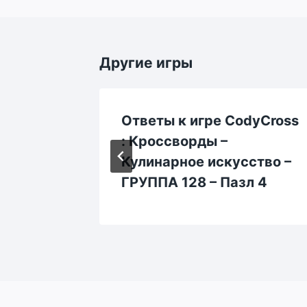
Другие игры
dyCross
Ответы к игре CodyCross
: Кроссворды –
ство –
Кулинарное искусство –
 1
ГРУППА 128 – Пазл 4