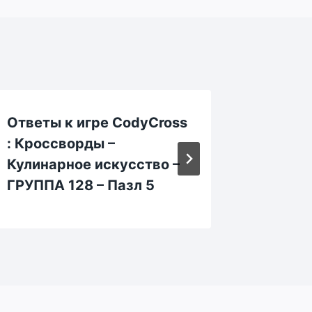
Ответы к игре CodyCross
Ответы
: Кроссворды –
: Крос
Кулинарное искусство –
Кулина
ГРУППА 128 – Пазл 5
ГРУППА