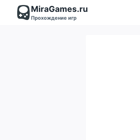
Перейти
MiraGames.ru
к
содержимому
Прохождение игр