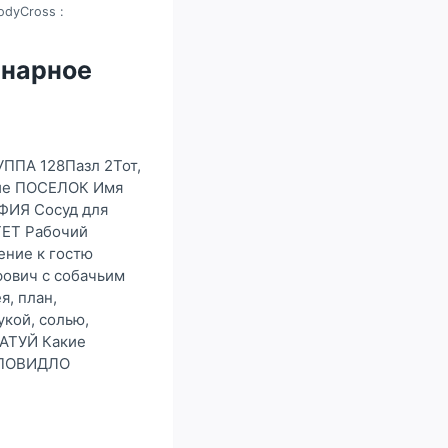
odyCross :
инарное
УППА 128Пазл 2Тот,
ние ПОСЕЛОК Имя
ФИЯ Сосуд для
ТЕТ Рабочий
ние к гостю
ович с собачьим
, план,
кой, солью,
ТАТУЙ Какие
я ПОВИДЛО