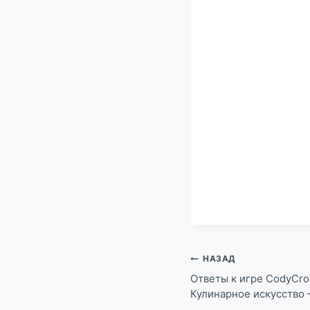
Навигация
НАЗАД
по
Ответы к игре CodyCro
Кулинарное искусство 
записям