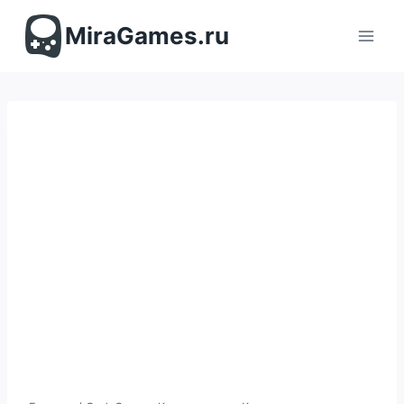
Перейти
к
MiraGames.ru
содержимому