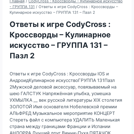
Главная
/
CodyCross : Кроссворды - Кулинарное искусство
- ГРУППА 131
/
Ответы к игре CodyCross : Кроссворды –
Кулинарное искусство – ГРУППА 131 – Пазл 2
Ответы к игре CodyCross :
Кроссворды – Кулинарное
искусство – ГРУППА 131 –
Пазл 2
Ответы к игре CodyCross : Кроссворды IOS и
АндроидКулинарное искусствоГРУППА 131Пазл
2Мужской деловой аксессуар, повязываемый на
шею ГАЛСТУК Напряжённая улыбка, усмешка
УХМЫЛКА __ век русской литературы XIX столетия
ЗОЛОТОЙ Имя основателя Нобелевской премии
АЛЬФРЕД Музыкальное мероприятие КОНЦЕРТ
Стереть файл с компьютера УДАЛИТЬ Маленькая
страна между границами Франции и Испании
АНДОРРА Лучший друг Винни-Пуха ПЯТАЧОК