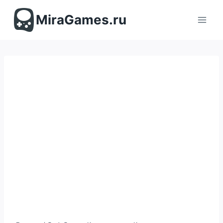
Перейти
к
MiraGames.ru
содержимому