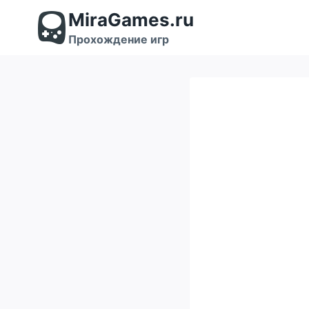
Перейти
MiraGames.ru
к
содержимому
Прохождение игр