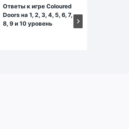
Ответы к игре Coloured
Ответы
Doors на 1, 2, 3, 4, 5, 6, 7,
Doors н
8, 9 и 10 уровень
144, 14
149 и 