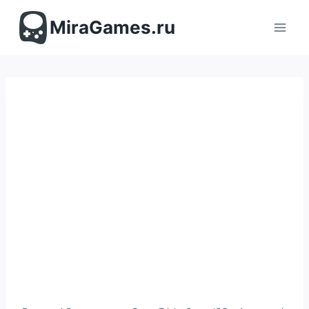
Перейти
к
MiraGames.ru
содержимому