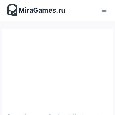
Перейти
к
MiraGames.ru
содержимому