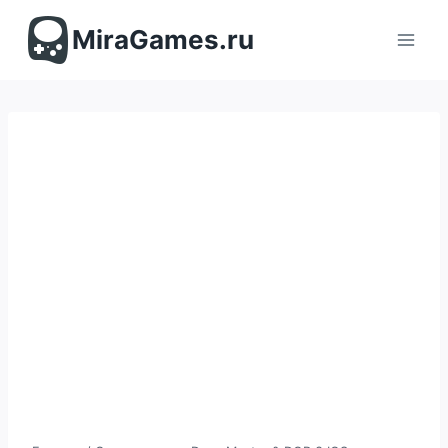
Перейти
к
MiraGames.ru
содержимому