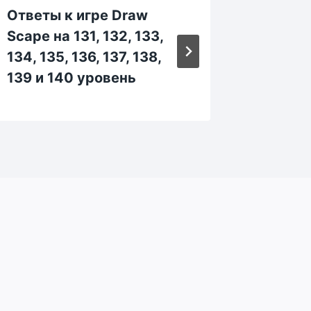
Ответы к игре Draw
Ответы
Scape на 131, 132, 133,
Scape н
134, 135, 136, 137, 138,
244, 24
139 и 140 уровень
249 и 