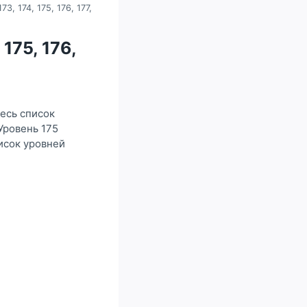
3, 174, 175, 176, 177,
 175, 176,
Весь список
Уровень 175
писок уровней