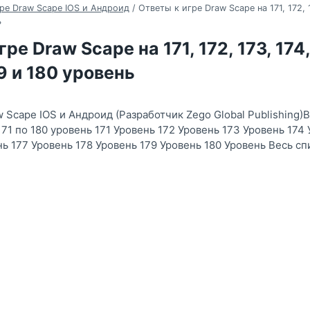
ре Draw Scape IOS и Андроид
/
Ответы к игре Draw Scape на 171, 172, 17
ь
ре Draw Scape на 171, 172, 173, 174,
79 и 180 уровень
 Scape IOS и Андроид (Разработчик Zego Global Publishing)
71 по 180 уровень 171 Уровень 172 Уровень 173 Уровень 174 
нь 177 Уровень 178 Уровень 179 Уровень 180 Уровень Весь с