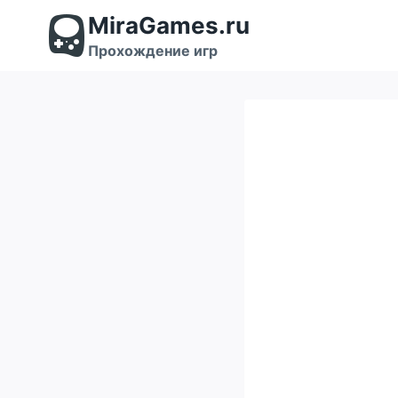
Перейти
MiraGames.ru
к
содержимому
Прохождение игр