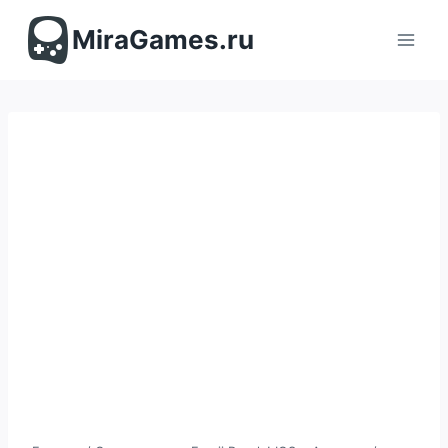
Перейти
к
MiraGames.ru
содержимому